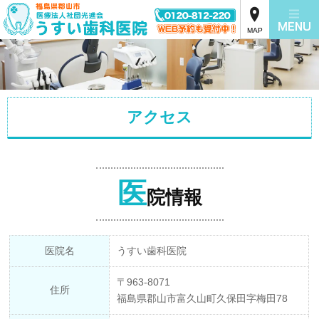
MAP
アクセス
医
院情報
医院名
うすい歯科医院
〒963-8071
住所
福島県郡山市富久山町久保田字梅田78