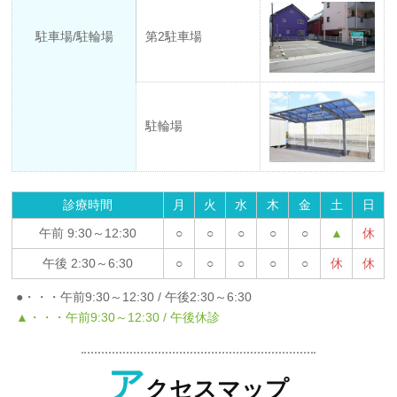
駐車場/駐輪場
第2駐車場
駐輪場
診療時間
月
火
水
木
金
土
日
午前 9:30～12:30
○
○
○
○
○
▲
休
午後 2:30～6:30
○
○
○
○
○
休
休
●・・・午前9:30～12:30 / 午後2:30～6:30
▲・・・午前9:30～12:30 / 午後休診
ア
クセスマップ