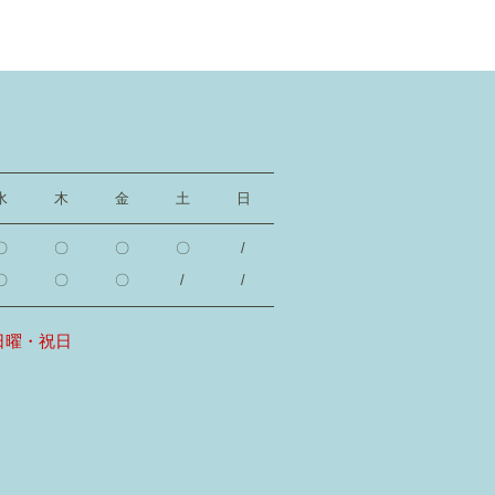
水
木
金
土
日
〇
〇
〇
〇
/
〇
〇
〇
/
/
日曜・祝日