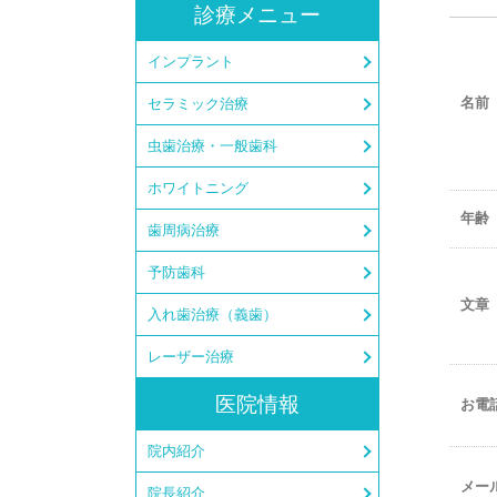
診療メニュー
インプラント
名前
セラミック治療
虫歯治療・一般歯科
ホワイトニング
年齢
歯周病治療
予防歯科
文章
入れ歯治療（義歯）
レーザー治療
医院情報
お電
院内紹介
メー
院長紹介