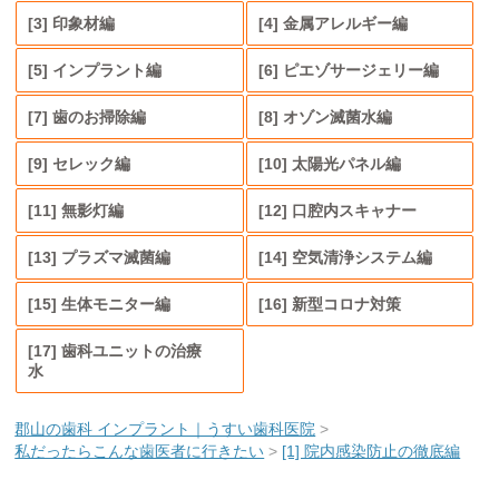
[3] 印象材編
[4] 金属アレルギー編
[5] インプラント編
[6] ピエゾサージェリー編
[7] 歯のお掃除編
[8] オゾン滅菌水編
[9] セレック編
[10] 太陽光パネル編
[11] 無影灯編
[12] 口腔内スキャナー
[13] プラズマ滅菌編
[14] 空気清浄システム編
[15] 生体モニター編
[16] 新型コロナ対策
[17] 歯科ユニットの治療
水
郡山の歯科 インプラント｜うすい歯科医院
>
私だったらこんな歯医者に行きたい
>
[1] 院内感染防止の徹底編