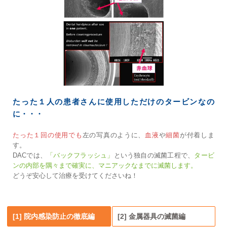
たった１人の患者さんに使用しただけのタービンなの
に・・・
たった１回の使用でも
左の写真のように、
血液
や
細菌
が付着しま
す。
DACでは、
「バックフラッシュ」
という独自の滅菌工程で、
タービ
ンの内部を隅々まで確実に、マニアックなまでに滅菌します。
どうぞ安心して治療を受けてくださいね！
[1] 院内感染防止の徹底編
[2] 金属器具の滅菌編