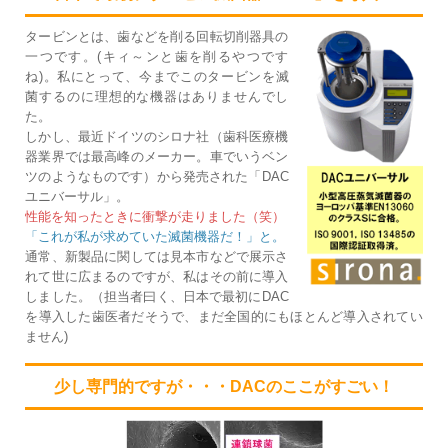
タービンとは、歯などを削る回転切削器具の
一つです。(キィ～ンと歯を削るやつです
ね)。私にとって、今までこのタービンを滅
菌するのに理想的な機器はありませんでし
た。
しかし、最近ドイツのシロナ社（歯科医療機
器業界では最高峰のメーカー。車でいうベン
ツのようなものです）から発売された「DAC
ユニバーサル」。
性能を知ったときに衝撃が走りました（笑）
「これが私が求めていた滅菌機器だ！」と。
通常、新製品に関しては見本市などで展示さ
れて世に広まるのですが、私はその前に導入
しました。（担当者曰く、日本で最初にDAC
を導入した歯医者だそうで、まだ全国的にもほとんど導入されてい
ません)
少し専門的ですが・・・DACのここがすごい！