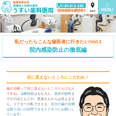
MAP
私だったらこんな歯医者に行きたい!Vol.1
院内感染防止の徹底編
目に見えないところにこだわれ！
歯の治療って目に見えないところだらけなん
ですね。
治療技術
はもちろん、
器具
や
材料
ま
でそのほとんどが、患者さんからは見えませ
ん。ドクターの私でさえも、
自分の歯の治療
は知り合いの信用できるドクターにお願いし
ています。